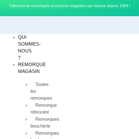
Fabricant de remorques et camions magasins sur mesure depuis 1969 !
QUI
SOMMES-
NOUS
?
REMORQUE
MAGASIN
Toutes
les
remorques
Remorque
rôtissoire
Remorques
boucherie
Remorques